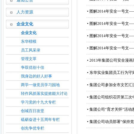
通知公告
•
图解2014年安全一号文
人力资源
•
图解2014年安全一号文
企业文化
企业文化
•
图解2014年安全一号文
东华楷模
•
图解2014年安全一号文
员工风采录
管理文萃
•
2013年集团公司安全漫画
争双优创十佳
•
东华实业集团员工行为守
我身边的好人好事
两学一做党员学习园地
•
集团公司参加全市文艺汇
转作风抓落实提效能大讨论
•
集团公司组织召开第三次
学习党的十九大专栏
•
集团公司“育才关怀”活动
创城百日攻坚
砥砺奋进十五周年专栏
•
集团公司动员部署“保持
创先争优专栏